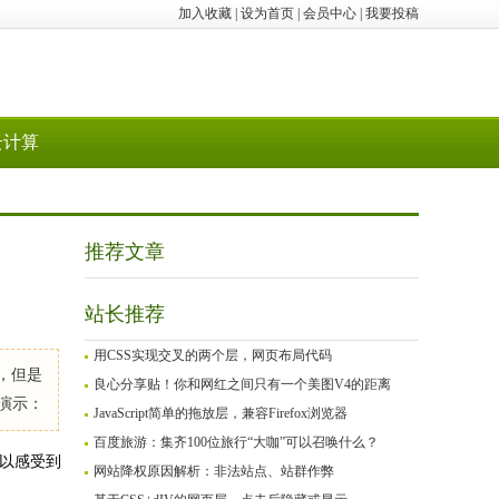
加入收藏
|
设为首页
|
会员中心
|
我要投稿
云计算
推荐文章
站长推荐
用CSS实现交叉的两个层，网页布局代码
，但是
良心分享贴！你和网红之间只有一个美图V4的距离
 演示：
JavaScript简单的拖放层，兼容Firefox浏览器
百度旅游：集齐100位旅行“大咖”可以召唤什么？
以感受到
网站降权原因解析：非法站点、站群作弊