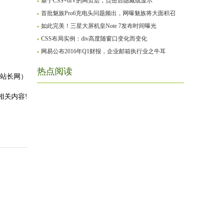
基于CSS+dIV的网页层，点击后隐藏或显示
首批魅族Pro6充电头问题频出，网曝魅族将大面积召
如此完美！三星大屏机皇Note 7发布时间曝光
CSS布局实例：div高度随窗口变化而变化
网易公布2016年Q1财报，企业邮箱执行业之牛耳
热点阅读
阳站长网）
相关内容!