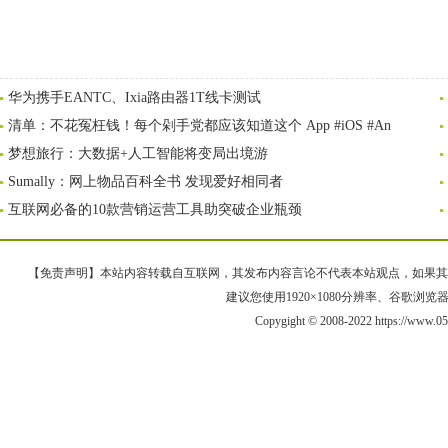
华为携手EANTC、Ixia路由器1T线卡测试
清单：不花冤枉钱！每个剁手党都应该知道这个 App #iOS #An
梦想旅行：大数据+人工智能将变局出境游
Sumally：网上物品百科全书 发现爱好相同者
互联网必备的10款营销运营工具助突破企业瓶颈
【免责声明】本站内容转载自互联网，其发布内容言论不代表本站观点，如果其链接、
建议您使用1920×1080分辨率、谷歌浏览器Goo
Copygight © 2008-2022 https://ww