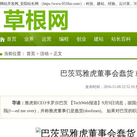
网站开发网_安阳站长网 （https://www.0518zz.com/）- 科技、建站、经验、云计算
首页
业界
运营
编程
创业
建站
站长百科
当前位置：
首页
>
活动
> 正文
巴茨骂雅虎董事会蠢货 
发布时间：2016-11-09 22:5
导读：
雅虎前CEO卡罗尔巴茨 【TechWeb报道】9月9日消息
我(f---ed me over)，并称雅虎董事们是蠢货(doofuses)。