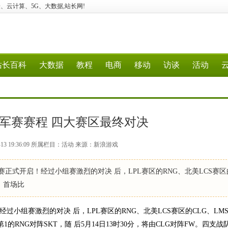
站、经验、云计算、5G、大数据,站长网!
站长百科
大数据
教程
电商
移动
访谈
活动
中冠军赛赛程 四大赛区最终对决
-13 19:36:09 所属栏目：活动 来源：新浪游戏
淘汰赛正式开启！经过小组赛激烈的对决 后，LPL赛区的RNG、北美LCS赛区
，首场比
！经过小组赛激烈的对决 后，LPL赛区的RNG、北美LCS赛区的CLG、LM
的RNG对阵SKT，随 后5月14日13时30分，将由CLG对阵FW。四支战