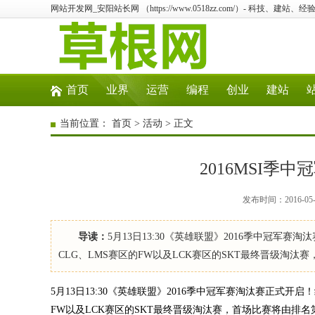
网站开发网_安阳站长网 （https://www.0518zz.com/）- 科技、建
首页
业界
运营
编程
创业
建站
当前位置：
首页
>
活动
> 正文
2016MSI季
发布时间：2016-05
导读：
5月13日13:30《英雄联盟》2016季中冠军赛
CLG、LMS赛区的FW以及LCK赛区的SKT最终晋级淘汰赛
5月13日13:30《英雄联盟》2016季中冠军赛淘汰赛正式开启
FW以及LCK赛区的SKT最终晋级淘汰赛，首场比赛将由排名第1