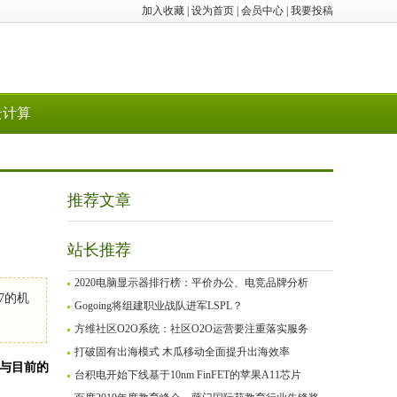
加入收藏
|
设为首页
|
会员中心
|
我要投稿
云计算
推荐文章
站长推荐
2020电脑显示器排行榜：平价办公、电竞品牌分析
7的机
Gogoing将组建职业战队进军LSPL？
方维社区O2O系统：社区O2O运营要注重落实服务
打破固有出海模式 木瓜移动全面提升出海效率
度与目前的
台积电开始下线基于10nm FinFET的苹果A11芯片