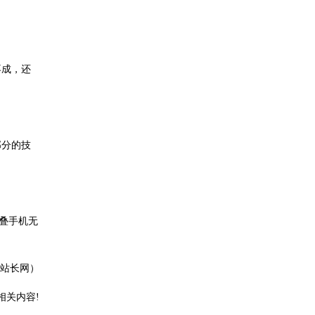
不成，还
部分的技
叠手机无
阳站长网）
相关内容!