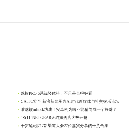
魅族PRO 6系统轻体验：不只是长得好看
GAITC将至 新浪新闻承办AI时代新媒体与社交娱乐论坛
唯魅族mBack功成！安卓机为啥不能精简成一个按键？
“双11”NETGEAR天猫旗舰店火热开抢
干货笔记|717新渠道大会27位嘉宾分享的干货合集