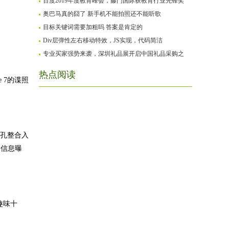
百度2019年度教育峰会，藤门国际获教育行业先锋奖
奥巴马真的囧了 新手机不能拍照还不能听歌
目标关键词需要加粗吗 答案是肯定的
Div层弹性左右移动特效，JS实现，代码简洁
专业买家强势来袭，深圳礼品展开启中国礼品采购之
热点阅读
 7的谍照
机孔整合入
的信息曝
趣味十