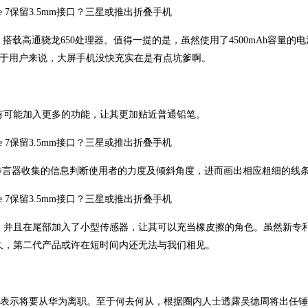
幕，搭载高通骁龙650处理器。值得一提的是，虽然使用了4500mAh容量的
对于用户来说，大屏手机没快充实在是有点坑爹啊。
il很有可能加入更多的功能，让其更加贴近普通铅笔。
据内置的传言器收集的信息判断使用者的力度及倾斜角度，进而画出相应粗细的线
笔头选择，并且在尾部加入了小型传感器，让其可以充当橡皮擦的角色。虽然新专
cil刚上市不久，第二代产品或许在短时间内还无法与我们相见。
然表示将要从华为离职。至于何去何从，根据圈内人士透露吴德周将出任