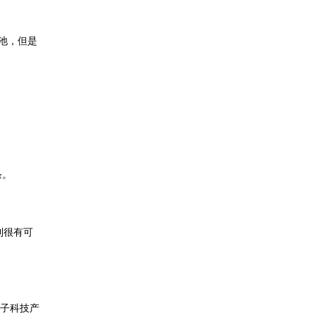
电池，但是
条。
利很有可
锤子科技产